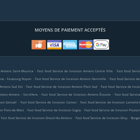
MOYENS DE PAIEMENT ACCEPTÉS
.
.
n Amiens Saint-Maurice
Fast food Service de livraison Amiens Centre Ville
Fast food Servi
.
.
Anne - Faubourg Noyon
Fast food Service de livraison Amiens Henriville
Fast food Service de
.
.
n Amiens Sud Est
Fast food Service de livraison Amiens Plein Sud
Fast food Service de livr
.
.
miens Amiens - Val-d'Avre
Fast food Service de livraison Amiens Étouvie
Fast food Servic
.
.
ison Salouël
Fast food Service de livraison Camon
Fast food Service de livraison Lamotte-
.
.
son Pont-de-Metz
Fast food Service de livraison Cagny
Fast food Service de livraison Poulain
.
.
.
Fast food Service de livraison Dreuil-lès-Amiens
Fast food Service de livraison Glisy
Burge