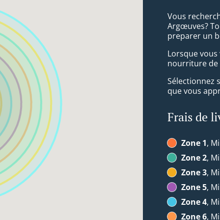
Vous recherch
Argœuves? Tou
preparer un b
Lorsque vous v
nourriture de 
Sélectionnez 
que vous appré
Frais de l
Zone 1
, Mi
Zone 2
, Mi
Zone 3
, Mi
Zone 5
, Mi
Zone 4
, Mi
Zone 6
, Mi